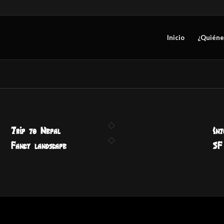
Inicio
¿Quiéne
Trip to Nepal
Int
Fancy landscape
SF