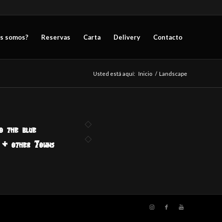
s somos?
Reservas
Carta
Delivery
Contacto
Usted está aquí:
Inicio
/
Landscape
o the blue
 & other Towns