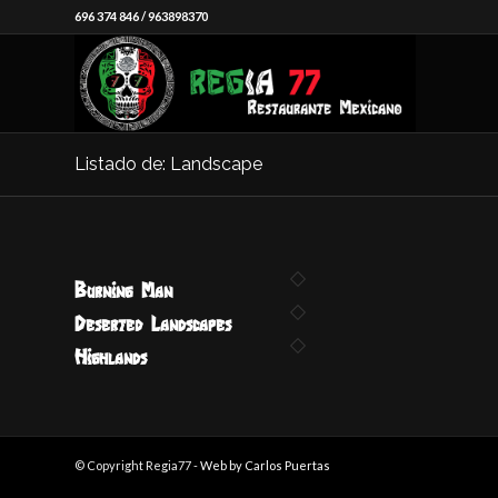
696 374 846
/
963898370
Listado de: Landscape
Burning Man
Deserted Landscapes
Highlands
© Copyright Regia77 -
Web by Carlos Puertas