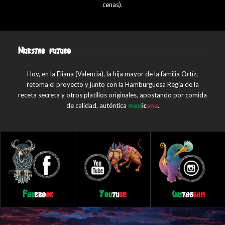
cenas).
Nuestro futuro
Hoy, en la Eliana (Valencia), la hija mayor de la familia Ortíz,
retoma el proyecto y junto con la Hamburguesa Regia de la
receta secreta y otros platillos originales, apostando por comida
de calidad, auténtica
mex
ic
ana
.
Fac
ebo
ok
You
tu
be
Ins
tag
ram