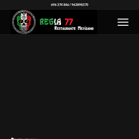
696 374 846
/
963898370