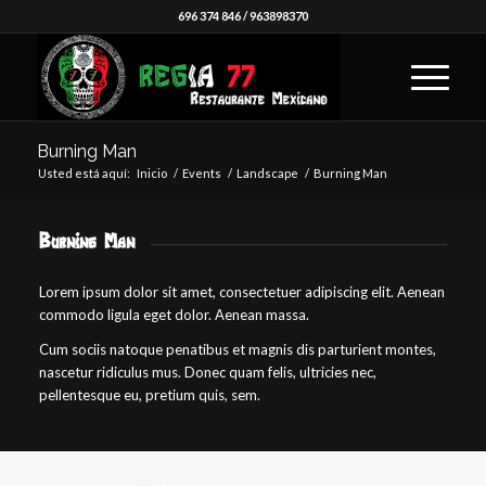
696 374 846
/
963898370
Burning Man
Usted está aquí:
Inicio
/
Events
/
Landscape
/
Burning Man
Burning Man
Lorem ipsum dolor sit amet, consectetuer adipiscing elit. Aenean
commodo ligula eget dolor. Aenean massa.
Cum sociis natoque penatibus et magnis dis parturient montes,
nascetur ridiculus mus. Donec quam felis, ultricies nec,
pellentesque eu, pretium quis, sem.