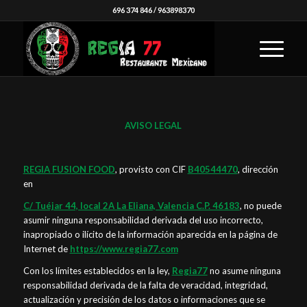
696 374 846
/
963898370
AVISO LEGAL
REGIA FUSION FOOD
, provisto con CIF
B40544470
, dirección
en
C/ Tuéjar 44, local 2A La Eliana, Valencia C.P. 46183
, no puede
asumir ninguna responsabilidad derivada del uso incorrecto,
inapropiado o ilícito de la información aparecida en la página de
Internet de
https://www.regia77.com
Con los límites establecidos en la ley,
Regia77
no asume ninguna
responsabilidad derivada de la falta de veracidad, integridad,
actualización y precisión de los datos o informaciones que se