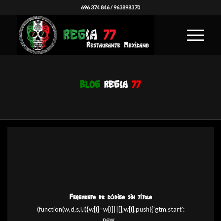
696 374 846
/
963898370
BLOG
REGIA
77
Fragmento de código sin título
(function(w,d,s,l,i){w[l]=w[l]||[];w[l].push({'gtm.start':
new…